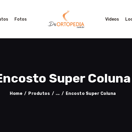
PRINCIPAL
PRODUTOS
utos
Fotos
Videos
Lo
FOTOS
VIDEOS
LOCALIZAÇÃO
CONTATO
Encosto Super Coluna
Home
Produtos
...
Encosto Super Coluna